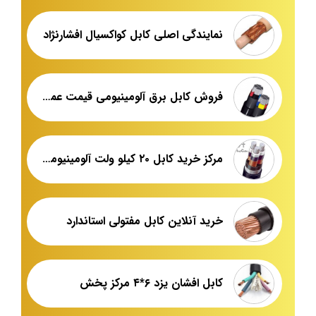
نمایندگی اصلی کابل کواکسیال افشارنژاد
فروش کابل برق آلومینیومی قیمت عمده
مرکز خرید کابل ۲۰ کیلو ولت آلومینیومی زره دار
خرید آنلاین کابل مفتولی استاندارد
کابل افشان یزد ۶*۴ مرکز پخش