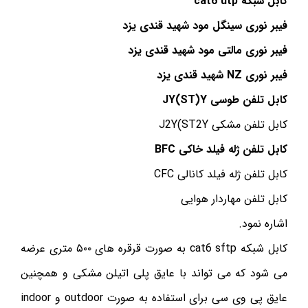
کابل شبکه cat6 utp
فیبر نوری سینگل مود شهید قندی یزد
فیبر نوری مالتی مود شهید قندی یزد
فیبر نوری NZ شهید قندی یزد
کابل تلفن طوسی JY(ST)Y
کابل تلفن مشکی J2Y(ST2Y
کابل تلفن ژله فیلد خاکی BFC
کابل تلفن ژله فیلد کانالی CFC
کابل تلفن مهاردار هوایی
اشاره نمود.
کابل شبکه cat6 sftp به صورت قرقره های ۵۰۰ متری عرضه
می شود که می تواند با عایق پلی اتیلن مشکی و همچنین
عایق پی وی سی برای استفاده به صورت outdoor و indoor