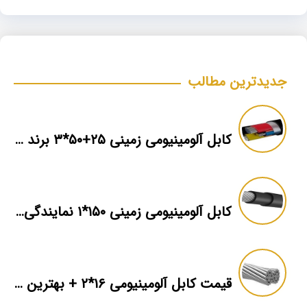
جدیدترین مطالب
کابل آلومینیومی زمینی ۲۵+۵۰*۳ برند ماهان
کابل آلومینیومی زمینی ۱۵۰*۱ نمایندگی فروش
قیمت کابل آلومینیومی ۱۶*۲ + بهترین برند بازار + اطلاعات فنی