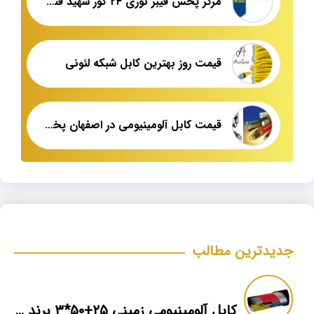
مرکز پخش فیبر نوری ۲۴ کور شهید قندی
قیمت روز بهترین کابل شبکه لئونی
قیمت کابل آلومینیومی در اصفهان پخش عمده
جدیدترین مطالب
کابل آلومینیومی زمینی ۲۵+۵۰*۳ برند ماهان