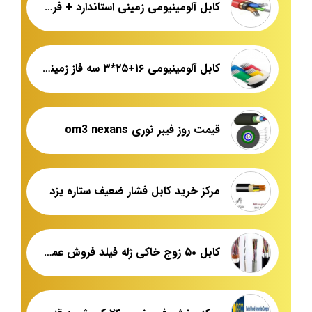
کابل آلومینیومی زمینی استاندارد + فروش ویژه
کابل آلومینیومی ۱۶+۲۵*۳ سه فاز زمینی مرکز پخش
قیمت روز فیبر نوری om3 nexans
مرکز خرید کابل فشار ضعیف ستاره یزد
کابل ۵۰ زوج خاکی ژله فیلد فروش عمده