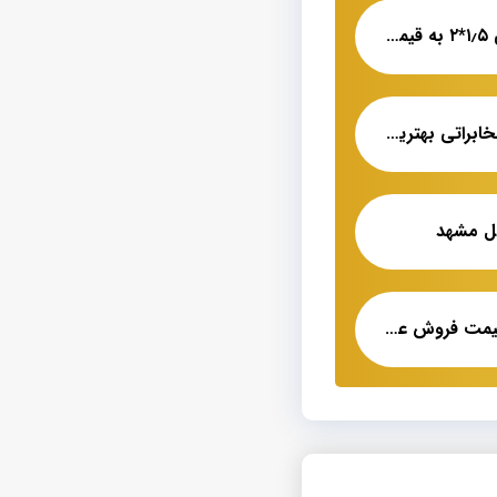
کابل نسوز سیلیکونی ۱٫۵*۲ به قیمت عمده
کابل تلفن ۵۰ زوج مخابراتی بهترین قیمت
بل مشهد
کابل ۲٫۵*۴ زره دار قیمت فروش عمده