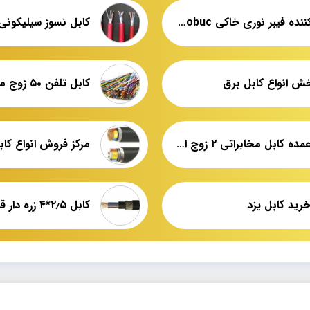
عرضه کننده فیبر نوری خاکی obuc دفنی
خش انواع کابل برق
قیمت عمده کابل مخابراتی ۲ زوج ایراتل
مرکز فروش انواع کا
رید کابل یزد