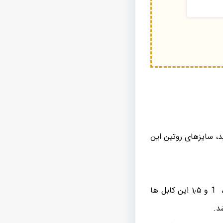
ید، سایزهای روتین این
که به صورت زوجی نامگذاری می شوند و سایزهای ۰٫۷۵، 1 و ۱٫۵ این کابل ها
د.