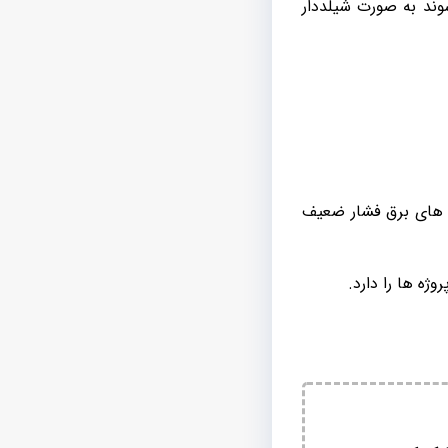
ی، xlpe و سیلیکونی تولید می شوند به صورت شیلددار
بل های برق فشار ضعیف
وژه ها را دارد.