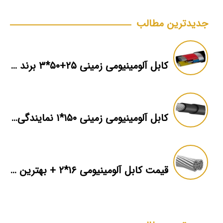
جدیدترین مطالب
کابل آلومینیومی زمینی ۲۵+۵۰*۳ برند ماهان
کابل آلومینیومی زمینی ۱۵۰*۱ نمایندگی فروش
قیمت کابل آلومینیومی ۱۶*۲ + بهترین برند بازار + اطلاعات فنی