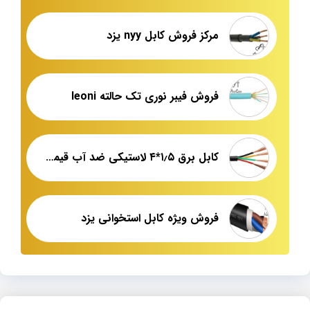
مرکز فروش کابل nyy یزد
فروش فیبر نوری تک حالته leoni
کابل برق ۱٫۵*۴ لاستیکی ضد آب قیمت خرید
فروش ویژه کابل استخوانی یزد