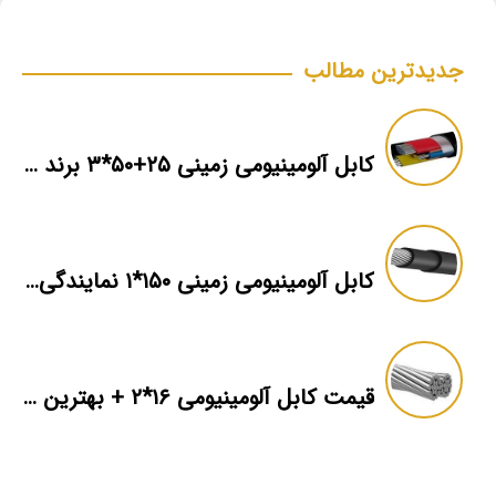
جدیدترین مطالب
کابل آلومینیومی زمینی ۲۵+۵۰*۳ برند ماهان
کابل آلومینیومی زمینی ۱۵۰*۱ نمایندگی فروش
قیمت کابل آلومینیومی ۱۶*۲ + بهترین برند بازار + اطلاعات فنی