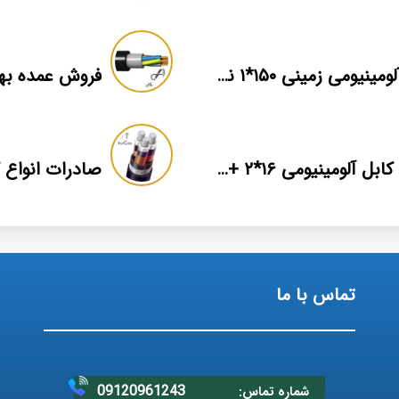
کابل آلومینیومی زمینی ۱۵۰*۱ نمایندگی فروش
قیمت کابل آلومینیومی ۱۶*۲ + بهترین برند بازار + اطلاعات فنی
تماس با ما
09120961243
شماره تماس: