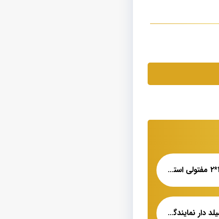
فروش ویژه کابل ۱٫۵*۲ مفتولی استاندارد
قیمت کابل افشان شیلد دار نمایندگی فروش