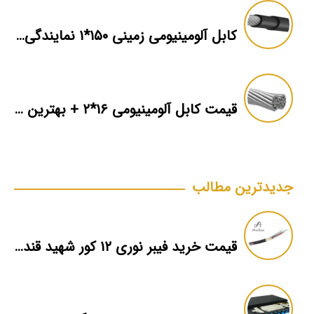
کابل آلومینیومی زمینی ۱۵۰*۱ نمایندگی فروش
قیمت کابل آلومینیومی ۱۶*۲ + بهترین برند بازار + اطلاعات فنی
جدیدترین مطالب
قیمت خرید فیبر نوری ۱۲ کور شهید قندی