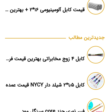
قیمت کابل آلومینیومی ۱۶*۲ + بهترین برند بازار + اطلاعات فنی
جدیدترین مطالب
کابل ۴ زوج مخابراتی بهترین قیمت فروش
کابل ۱٫۵*۲ شیلد دار NYCY قیمت عمده
فیبر نوری چند core سینگل مود