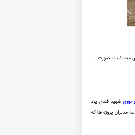
 نوری
شهید قندی یزد
غه مدیران پروژه ها که