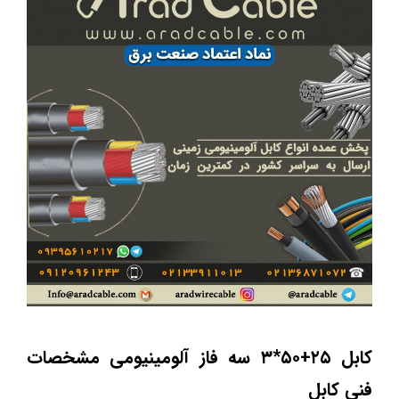
کابل ۲۵+۵۰*۳ سه فاز
آلومینیومی مشخصات
فنی کابل