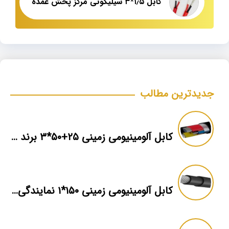
کابل ۱٫۵*۳ سیلیکونی مرکز پخش عمده
جدیدترین مطالب
کابل آلومینیومی زمینی ۲۵+۵۰*۳ برند ماهان
کابل آلومینیومی زمینی ۱۵۰*۱ نمایندگی فروش