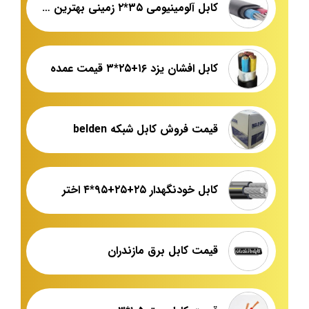
کابل آلومینیومی ۳۵*۲ زمینی بهترین قیمت
کابل افشان یزد ۱۶+۲۵*۳ قیمت عمده
قیمت فروش کابل شبکه belden
کابل خودنگهدار ۲۵+۲۵+۹۵*۴ اختر
قیمت کابل برق مازندران