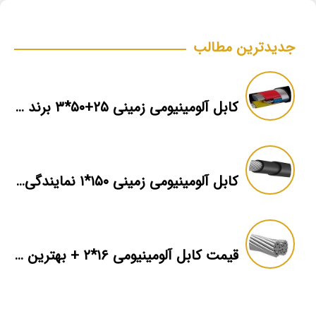
جدیدترین مطالب
کابل آلومینیومی زمینی ۲۵+۵۰*۳ برند ماهان
کابل آلومینیومی زمینی ۱۵۰*۱ نمایندگی فروش
قیمت کابل آلومینیومی ۱۶*۲ + بهترین برند بازار + اطلاعات فنی