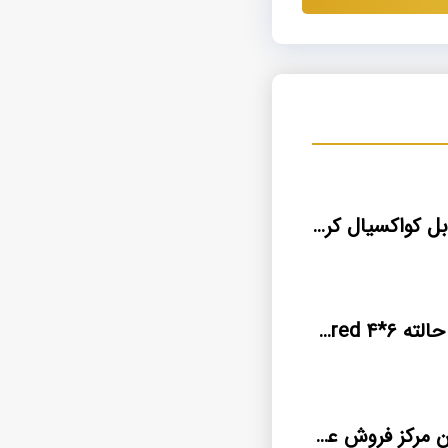
قیمت خرید کابل کواکسیال کرمان اصلی
فیبر نوری چند حالته ۶*۴ armored
کابل برق افشان مرکز فروش عمده