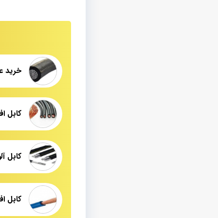
خرید ع
کابل اف