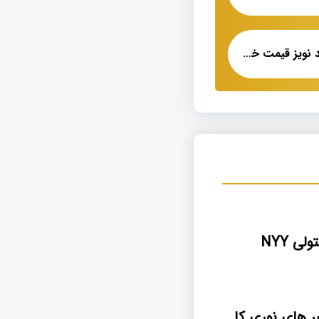
کابل تلفن ۲ زوج ضد نویز قیمت خرید عمده
ی NYY
قیمت انواع فیبر های نوری کانالی nexans