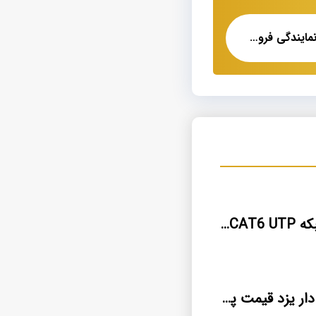
کابل ۵ رشته افشان نمایندگی فروش عمده
فروش کابل شبکه CAT6 UTP لئونی آلمان
انواع کابل زره دار یزد قیمت پخش عمده