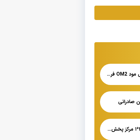
فیبر نوری ۱۲ کر مالتی مود OM2 فروش ویژه
ن صادراتی
کابل آلومینیومی ۳۰۰*۱ مرکز پخش عمده