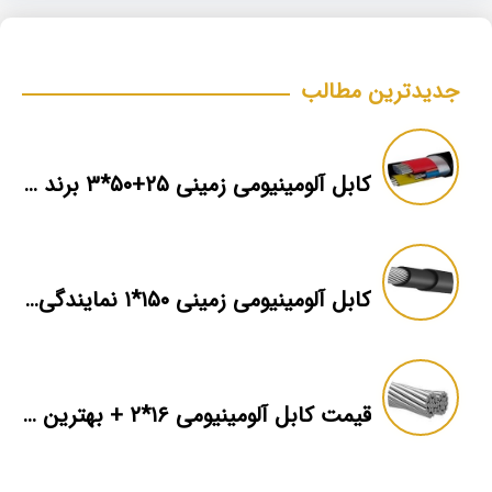
جدیدترین مطالب
کابل آلومینیومی زمینی ۲۵+۵۰*۳ برند ماهان
کابل آلومینیومی زمینی ۱۵۰*۱ نمایندگی فروش
قیمت کابل آلومینیومی ۱۶*۲ + بهترین برند بازار + اطلاعات فنی