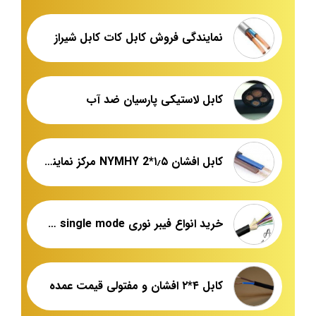
نمایندگی فروش کابل کات کابل شیراز
کابل لاستیکی پارسیان ضد آب
کابل افشان ۱٫۵*NYMHY 2 مرکز نمایندگی فروش عمده
خرید انواع فیبر نوری single mode شهید قندی یزد
کابل ۴*۲ افشان و مفتولی قیمت عمده