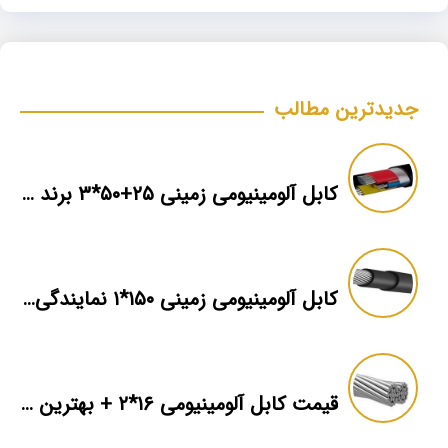
جدیدترین مطالب
کابل آلومینیومی زمینی ۲۵+۵۰*۳ برند ماهان
کابل آلومینیومی زمینی ۱۵۰*۱ نمایندگی فروش
قیمت کابل آلومینیومی ۱۶*۲ + بهترین برند بازار + اطلاعات فنی