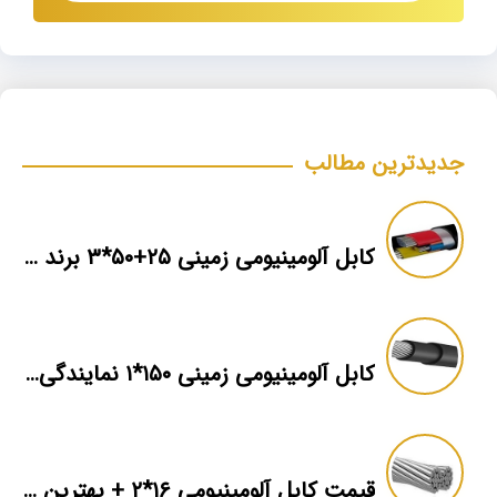
جدیدترین مطالب
کابل آلومینیومی زمینی ۲۵+۵۰*۳ برند ماهان
کابل آلومینیومی زمینی ۱۵۰*۱ نمایندگی فروش
قیمت کابل آلومینیومی ۱۶*۲ + بهترین برند بازار + اطلاعات فنی