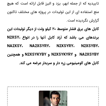
تاییدیه که از جمله ابهر، یزد و البرز قابل ارائه است که هیچ
منع استفاده ای از این تولیدات در پروژه های مختلف تاکنون
گزارش نگردیده است.
کابل های برق فشار متوسط ۲۰ کیلو ولت از دیگر تولیدات این
برندهای می باشد که آراد کابل آنها را در انواع N2XSY،
NA2XSY، NA2XSYRY، N2XSYRY، N2XSYBY،
NA2XSYBY و N2XSYKYRY و N2XSYKYBY و همچنین
کابل های آلومینیومی زره دار و سربدار عرضه می کند.