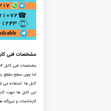
مشخصات فنی کابل ۱۶+۳۵*۳ اف
مشخصات فنی کابل ۱۶+۳۵*۳ افشانNYMHY یا قابل انعطاف به این صورت می باشد
اما چون سطح مقطع رشت
کابل ها استفاده می ش
این کابل ها جهت کاب
کارخانجات و نیروگاه ه