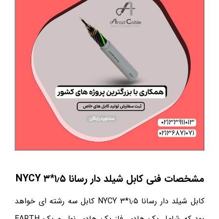
مشخصات فنی کابل شیلد دار رسانا ۱٫۵*۳
NYCY
کابل شیلد دار رسانا ۱٫۵*۳ NYCY کابل سه رشته ای خواهد
بود که شامل یک هادی فاز یک هادی نول و یک EARTH