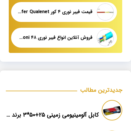
قیمت فیبر نوری ۴ کور Tight buffer Qualenet
فروش آنلاین انواع فیبر نوری ۴۸ core leoni
جدیدترین مطالب
کابل آلومینیومی زمینی ۲۵+۵۰*۳ برند ماهان