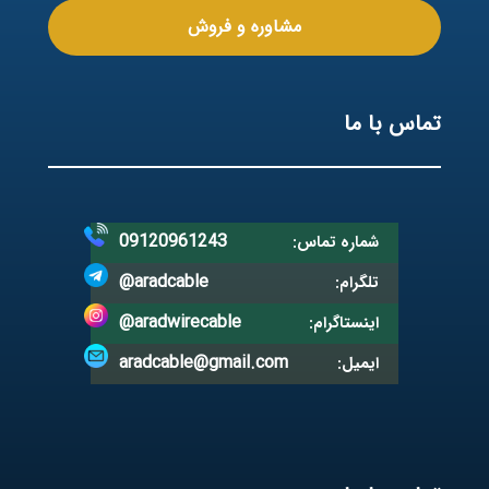
مشاوره و فروش
تماس با ما
09120961243
شماره تماس:
@aradcable
تلگرام:
@aradwirecable
اینستاگرام:
aradcable@gmail.com
ایمیل: