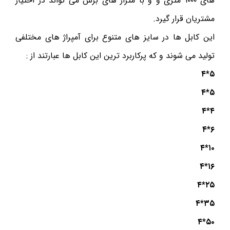
های ۱۰۰۰ متری و و با متراژ های برش می تواند در اختیار
مشتریان قرار گیرد.
این کابل ها در سایز های متنوع برای آمپراژ های مختلفی
تولید می شوند و که پرکاربرد ترین این کابل ها عبارتند از :
۵*۴
۵*۴
۴*۴
۶*۴
۱۰*۴
۱۶*۴
۲۵*۴
۳۵*۴
۵۰*۴