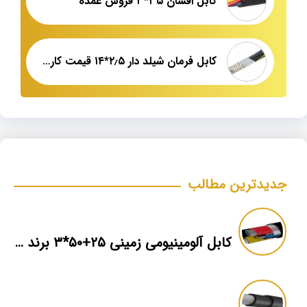
کابل افشان ۳۵*۳ فروش عمده
کابل فرمان شیلد دار ۲٫۵*۱۴ قیمت کارخانه
جدیدترین مطالب
کابل آلومینیومی زمینی ۲۵+۵۰*۳ برند ماهان