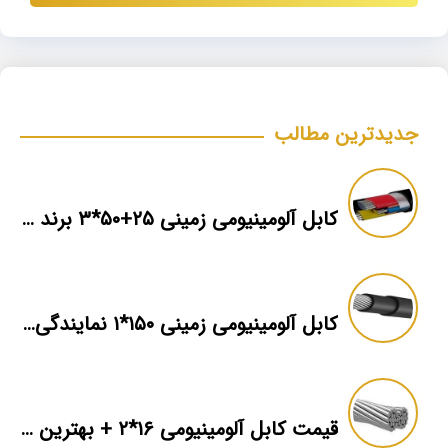
جدیدترین مطالب
کابل آلومینیومی زمینی ۲۵+۵۰*۳ برند ماهان
کابل آلومینیومی زمینی ۱۵۰*۱ نمایندگی فروش
قیمت کابل آلومینیومی ۱۶*۲ + بهترین برند بازار + اطلاعات فنی