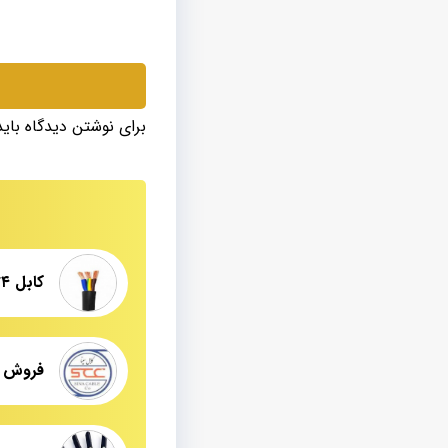
برای نوشتن دیدگاه بای
کابل ۴*۴ افشان مرکز فروش عمده
فروش ای