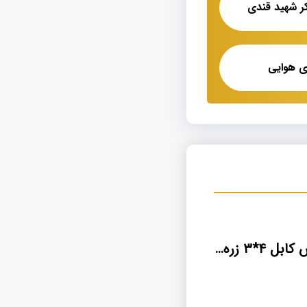
ی هوایی
نمایندگی فروش کابل ۴*۳ زره دار به قیمت عمده