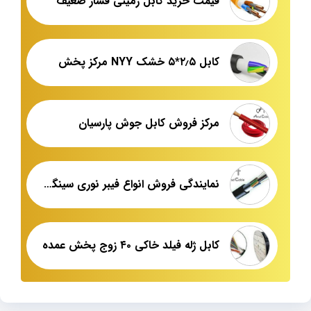
قیمت خرید کابل زمینی فشار ضعیف
کابل ۲٫۵*۵ خشک NYY مرکز پخش
مرکز فروش کابل جوش پارسیان
نمایندگی فروش انواع فیبر نوری سینگل مد
کابل ژله فیلد خاکی ۴۰ زوج پخش عمده