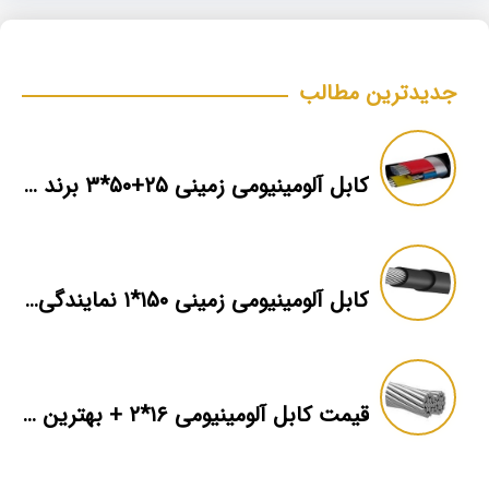
جدیدترین مطالب
کابل آلومینیومی زمینی ۲۵+۵۰*۳ برند ماهان
کابل آلومینیومی زمینی ۱۵۰*۱ نمایندگی فروش
قیمت کابل آلومینیومی ۱۶*۲ + بهترین برند بازار + اطلاعات فنی