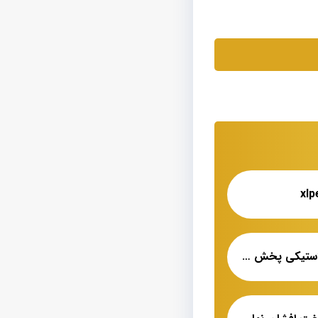
کابل ۳۵*۳ افشان لاستیکی پخش عمده شیراز