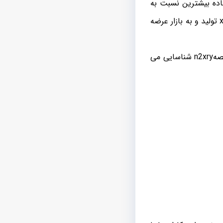
فاده بیشترین نسبت به
کابل های فشار متوسط و فشار قوی برخوردار است که این کابل ها با عایق پی وی سی و xlpe تولید و به بازار عرضه
با مشخصه nyry و این کابل ها با عایق xlpe با مشخصهn2xry شناسایی می