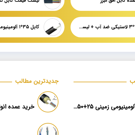
ده کابل افق البرز
کابل ۱۰*۳ لاستیکی ضد آب + لیست قیمت + نمایندگی فروش عمده
ب
جدیدترین مطالب
کابل آلومینیومی زمینی ۲۵+۵۰*۳ برند ماهان