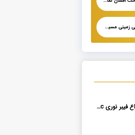
لیست قیمت کابل تخت افشان نمایندگی فروش
کابل ۳۵*۱ آلومینیومی زمینی مسین فروش عمده
خرید عمده انواع فیبر نوری ocuc ایران