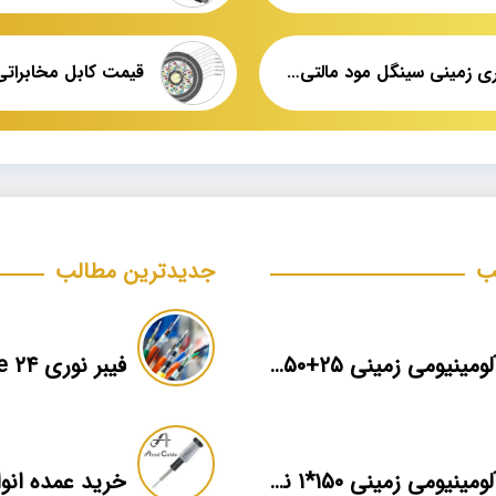
فیبر نوری زمینی سینگل مود مالتی مود
ب
جدیدترین مطالب
کابل آلومینیومی زمینی ۲۵+۵۰*۳ برند ماهان
فیبر نوری ۲۴ core خاکی obuc
کابل آلومینیومی زمینی ۱۵۰*۱ نمایندگی فروش