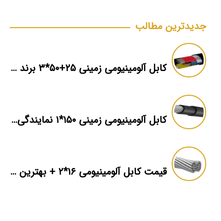
جدیدترین مطالب
کابل آلومینیومی زمینی ۲۵+۵۰*۳ برند ماهان
کابل آلومینیومی زمینی ۱۵۰*۱ نمایندگی فروش
قیمت کابل آلومینیومی ۱۶*۲ + بهترین برند بازار + اطلاعات فنی