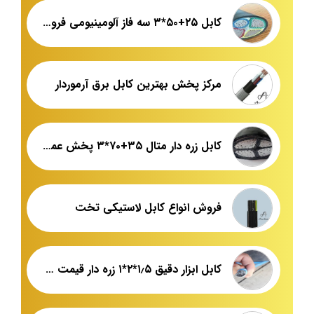
کابل ۲۵+۵۰*۳ سه فاز آلومینیومی فروش عمده
مرکز پخش بهترین کابل برق آرموردار
کابل زره دار متال ۳۵+۷۰*۳ پخش عمده
فروش انواع کابل لاستیکی تخت
کابل ابزار دقیق ۱٫۵*۲*۱ زره دار قیمت عمده