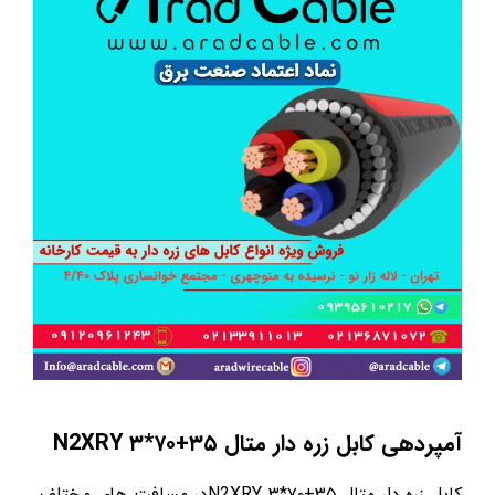
آمپردهی کابل زره دار متال
۳۵
+
۷۰
*۳
N2XRY
کابل زره دار متال ۳۵+۷۰*۳ N2XRYدر مسافت های مختلف