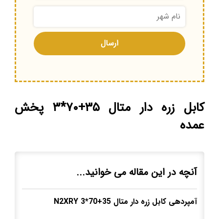
کابل زره دار متال ۳۵+۷۰*۳ پخش
عمده
آنچه در این مقاله می خوانید...
آمپردهی کابل زره دار متال
35
+
70
*3
N2XRY