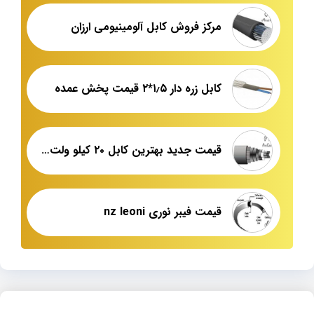
مرکز فروش کابل آلومینیومی ارزان
کابل زره دار ۱٫۵*۲ قیمت پخش عمده
قیمت جدید بهترین کابل ۲۰ کیلو ولت مسی
قیمت فیبر نوری nz leoni