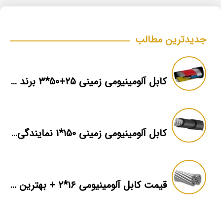
جدیدترین مطالب
کابل آلومینیومی زمینی ۲۵+۵۰*۳ برند ماهان
کابل آلومینیومی زمینی ۱۵۰*۱ نمایندگی فروش
قیمت کابل آلومینیومی ۱۶*۲ + بهترین برند بازار + اطلاعات فنی