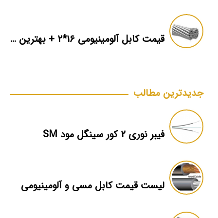
قیمت کابل آلومینیومی ۱۶*۲ + بهترین برند بازار + اطلاعات فنی
جدیدترین مطالب
فیبر نوری ۲ کور سینگل مود SM
لیست قیمت کابل مسی و آلومینیومی