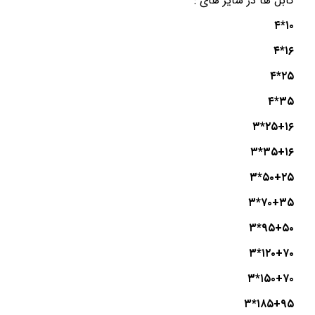
کابل ها در سایز های :
۱۰*۴
۱۶*۴
۲۵*۴
۳۵*۴
۲۵+۱۶*۳
۳۵+۱۶*۳
۵۰+۲۵*۳
۷۰+۳۵*۳
۹۵+۵۰*۳
۱۲۰+۷۰*۳
۱۵۰+۷۰*۳
۱۸۵+۹۵*۳