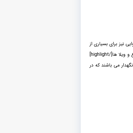
ی نیز برای بسیاری از
پروژه ها و تاسیسات برقی به ویژه [highlight color=”yellow”]کابل کشی برای باغ ها و مزارع و ویلا ها[/highlight]
فاده ترین کابل های خودنگهدار می باشند که در