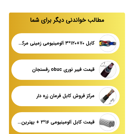
مطالب خواندنی دیگر برای شما
کابل ۷۰+۱۲۰*۳ آلومینیومی زمینی مرکز فروش عمده
قیمت فیبر نوری obuc رفسنجان
مرکز فروش کابل فرمان زره دار
قیمت کابل آلومینیومی ۱۶*۲ + بهترین برند بازار + اطلاعات فنی