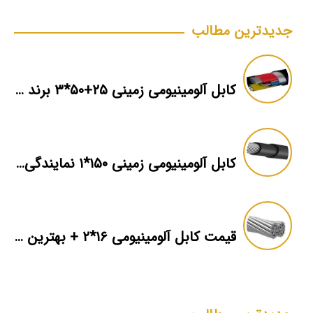
جدیدترین مطالب
کابل آلومینیومی زمینی ۲۵+۵۰*۳ برند ماهان
کابل آلومینیومی زمینی ۱۵۰*۱ نمایندگی فروش
قیمت کابل آلومینیومی ۱۶*۲ + بهترین برند بازار + اطلاعات فنی