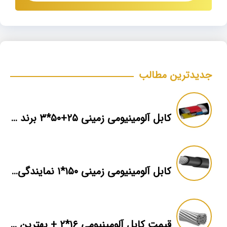
جدیدترین مطالب
کابل آلومینیومی زمینی ۲۵+۵۰*۳ برند ماهان
کابل آلومینیومی زمینی ۱۵۰*۱ نمایندگی فروش
قیمت کابل آلومینیومی ۱۶*۲ + بهترین برند بازار + اطلاعات فنی