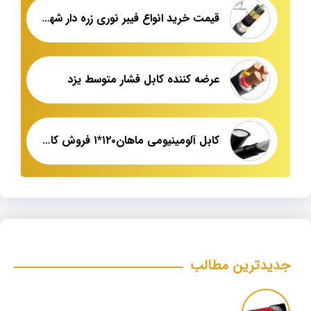
قیمت خرید انواع فیبر نوری زره دار شهید قندی
عرضه کننده کابل فشار متوسط یزد
کابل آلومینیومی ماهان۱۲۰*۱ فروش کارخانه
جدیدترین مطالب