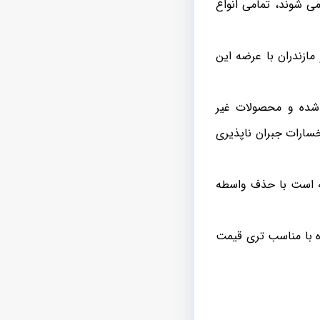
ای افشان با عایق pvc که با مشخصه فنی NYMHY شناخته می شوند، تمامی انواع
ازندران با عرضه این
 شده و محصولات غیر
خسارات جبران ناپذیری
سته است با حذف واسطه
 با مناسب تری قیمت