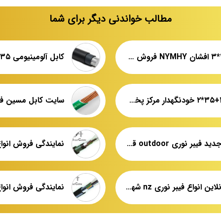
مطالب خواندنی دیگر برای شما
کابل ۱۰*۳ افشان NYMHY فروش ویژه
کابل ۱۶+۳۵*۲ خودنگهدار مرکز پخش عمده
قیمت جدید فیبر نوری outdoor قندی
خرید آنلاین انواع فیبر نوری nz شهید قندی یزد