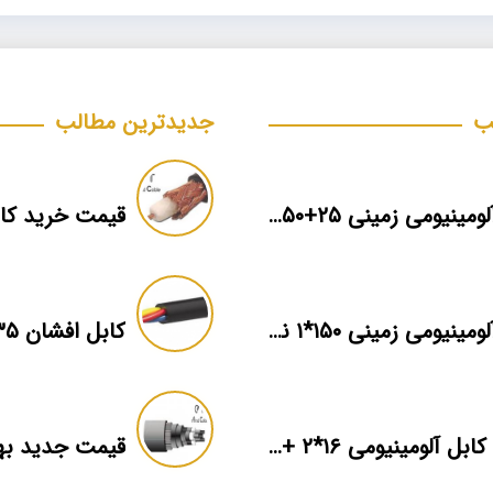
ب
جدیدترین مطالب
کابل آلومینیومی زمینی ۲۵+۵۰*۳ برند ماهان
کابل آلومینیومی زمینی ۱۵۰*۱ نمایندگی فروش
کابل افشان ۳۵*۳ فروش عمده
قیمت کابل آلومینیومی ۱۶*۲ + بهترین برند بازار + اطلاعات فنی