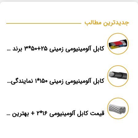
جدیدترین مطالب
کابل آلومینیومی زمینی ۲۵+۵۰*۳ برند ماهان
کابل آلومینیومی زمینی ۱۵۰*۱ نمایندگی فروش
قیمت کابل آلومینیومی ۱۶*۲ + بهترین برند بازار + اطلاعات فنی