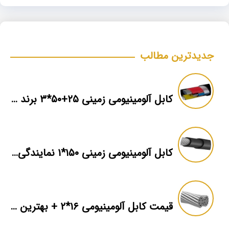
جدیدترین مطالب
کابل آلومینیومی زمینی ۲۵+۵۰*۳ برند ماهان
کابل آلومینیومی زمینی ۱۵۰*۱ نمایندگی فروش
قیمت کابل آلومینیومی ۱۶*۲ + بهترین برند بازار + اطلاعات فنی