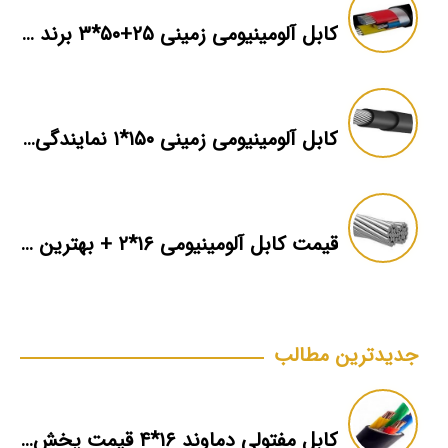
کابل آلومینیومی زمینی ۲۵+۵۰*۳ برند ماهان
کابل آلومینیومی زمینی ۱۵۰*۱ نمایندگی فروش
قیمت کابل آلومینیومی ۱۶*۲ + بهترین برند بازار + اطلاعات فنی
جدیدترین مطالب
کابل مفتولی دماوند ۱۶*۴ قیمت پخش عمده