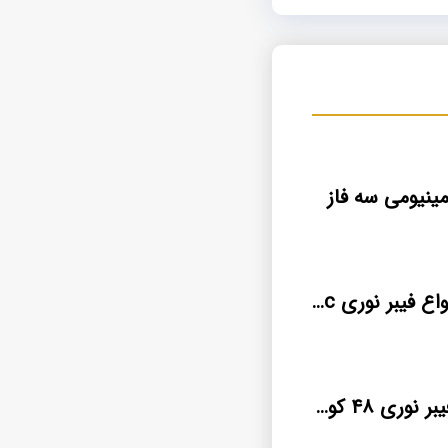
ینیومی سه فاز
قیمت جدید انواع فیبر نوری ossc رفسنجان
فروش آنلاین فیبر نوری ۴۸ کور nexans