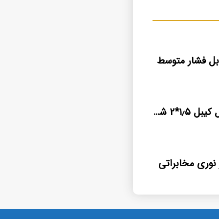
بل فشار متوسط
کابل نسوز سیل کیبل ۱٫۵*۲ شیلد قیمت فروش
 نوری مخابراتی