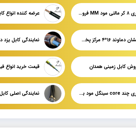
فیبر نوری ۸ کر مالتی مود MM فروش عمده
کابل افشان دماوند ۱۶*۴ مرکز پخش کارخانه
نمایندگی کابل یزد در
روش کابل زمینی همدان
فیبر نوری چند core سینگل مود بهترین قیمت