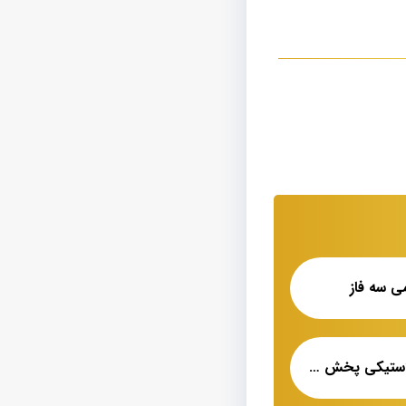
ی سه فاز
کابل ۳۵*۳ افشان لاستیکی پخش عمده شیراز