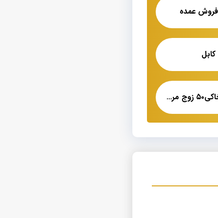
کابل
کابل تلفن ژله فیلد خاکی۵۰ زوج مرکز خرید