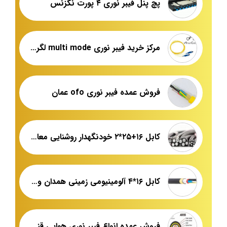
پچ پنل فیبر نوری ۴ پورت نگزنس
مرکز خرید فیبر نوری multi mode لگراند
فروش عمده فیبر نوری ofo عمان
کابل ۱۶+۲۵*۲ خودنگهدار روشنایی معابر + نمایندگی و لیست قیمت روز
کابل ۱۶*۴ آلومینیومی زمینی همدان و یزد قیمت روز
فروش عمده انواع فیبر نوری هوایی قندی